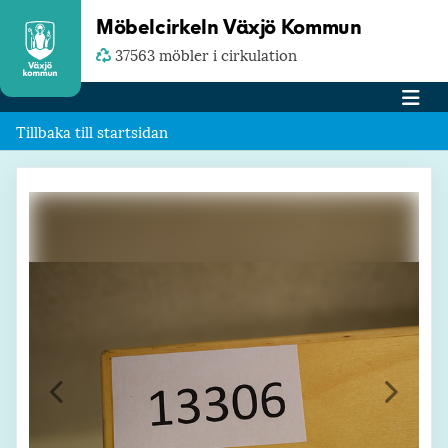
Möbelcirkeln Växjö Kommun
37563 möbler i cirkulation
Tillbaka till startsidan
Föregående
Nästa